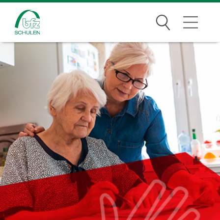
Suchen
Traumberufe
Wer wir sind
Infos
Jobs
Standorte
News Archiv